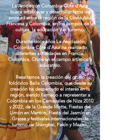
La Asociación Colombie Côte d'Azur
busca establecer y desarrollar lazos de
amistad entre la régión de la Costa Azul
Francesa y Colombia, en los campos de la
cultura, la educación y el turismo.
Durante doce años La Asociación
Colombie Côte d'Azur ha realizado
diferentes actividades en Francia,
Colombia, China en el campo artístico y
educativo.
Resaltamos la creación del grupo
folclórico Baila Colombia, que desde su
creación ha despertado el interés en la
región, siendo llamado a representar a
Colombia en los Carnavales de Niza 2010
y 2022, de la Grande Motte, Fiestas del
Limón en Menton, Fiesta del Jasmín en
Grasse y festivales internacionales de
turismo de Shanghai, Pekín y Macao.