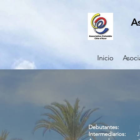
A
Inicio
Asoci
Debutantes:
Lunes
Intermediarios:
Juev