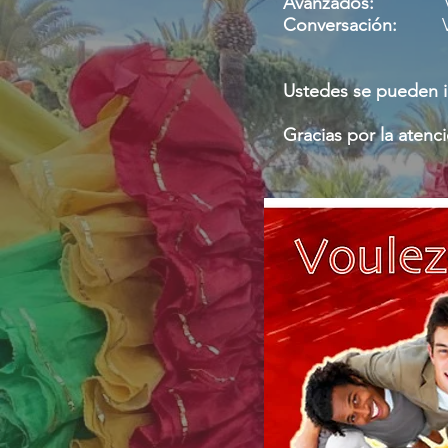
Avanzados:
Viernes
Conversación:
Viern
Ustedes se pueden in
Gracias por la atenci