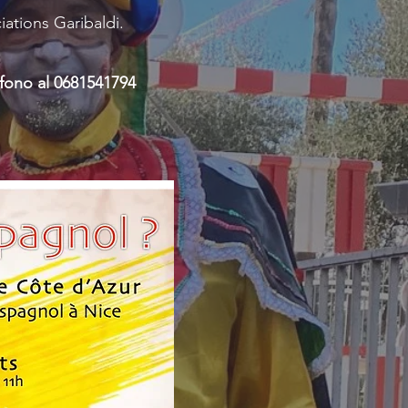
tions Garibaldi.
fono al 0681541794